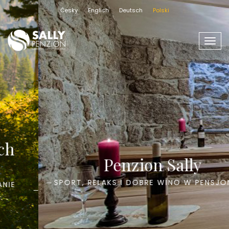
Česky
English
Deutsch
Polski
Men
Penzion Sally
SPORT, RELAKS I DOBRE WINO W PENSJONACIE