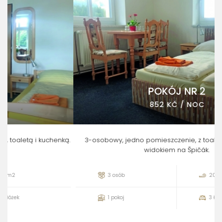
POKÓJ NR 2
852 KČ / NOC
ą.
3-osobowy, jedno pomieszczenie, z toaletą i kuchenką. Z
4
widokiem na Špičák.
3 osób
20m2
1 pokoj
3 łóżek