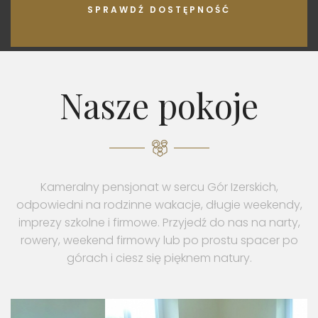
SPRAWDŹ DOSTĘPNOŚĆ
Nasze pokoje
Kameralny pensjonat w sercu Gór Izerskich,
odpowiedni na rodzinne wakacje, długie weekendy,
imprezy szkolne i firmowe. Przyjedź do nas na narty,
rowery, weekend firmowy lub po prostu spacer po
górach i ciesz się pięknem natury.